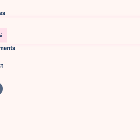
es
é
ments
ct